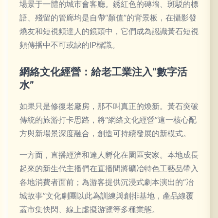
場景于一體的城市會客廳。銹紅色的磚墻、斑駁的標
語、殘留的管廊均是自帶“顏值”的背景板，在攝影發
燒友和短視頻達人的鏡頭中，它們成為認識黃石短視
頻傳播中不可或缺的IP標識。
網絡文化經營：給老工業注入“數字活
水”
如果只是修復老廠房，那不叫真正的煥新。黃石突破
傳統的旅游打卡思路，將“網絡文化經營”這一核心配
方與新場景深度融合，創造可持續發展的新模式。
一方面，直播經濟和達人孵化在園區安家。本地成長
起來的新生代主播們在直播間將礦冶特色工藝品帶入
各地消費者面前；為游客提供沉浸式劇本演出的“冶
城故事”文化劇團以此為訓練與創排基地，產品線覆
蓋市集快閃、線上虛擬游覽等多種業態。