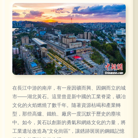
在長江中游的南岸，有一座因礦而興、因鋼而立的城
市——湖北黃石。這里曾是新中國的工業脊梁，礦冶
文化的火焰燃燒了數千年。隨著資源枯竭和產業轉
型，那些高爐、鐵軌、廠房一度沉默于歷史的塵埃
中。如今，黃石以創新的勇氣和網絡文化的力量，將
工業遺址改造為“文化街區”，讓銹跡斑斑的鋼鐵記憶