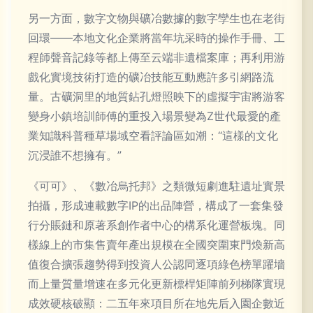
另一方面，數字文物與礦冶數據的數字孿生也在老街
回環——本地文化企業將當年坑采時的操作手冊、工
程師聲音記錄等都上傳至云端非遺檔案庫；再利用游
戲化實境技術打造的礦冶技能互動應許多引網路流
量。古礦洞里的地質鉆孔燈照映下的虛擬宇宙將游客
變身小鎮培訓師傅的重投入場景變為Z世代最愛的產
業知識科普種草場域空看評論區如潮：“這樣的文化
沉浸誰不想擁有。”
《可可》、《數冶烏托邦》之類微短劇進駐遺址實景
拍攝，形成連載數字IP的出品陣營，構成了一套集發
行分賬鏈和原著系創作者中心的構系化運營板塊。同
樣線上的市集售賣年產出規模在全國突圍東門煥新高
值復合擴張趨勢得到投資人公認同逐項綠色榜單躍墻
而上量質量增速在多元化更新標桿矩陣前列梯隊實現
成效硬核破顯：二五年來項目所在地先后入園企數近