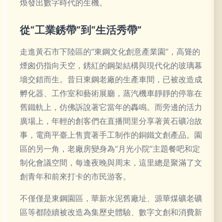
煥發出數字時代的生機。
從“工業銹帶”到“生活秀帶”
走進黃石市下陸區的“東鋼文化創意產業園”，高聳的
煙囪仍指向天空，銹紅的鋼架結構與現代化的玻璃幕
墻交錯而生。昔日東鋼老廠的生產車間，已被改造成
孵化器、工作室和藝術展廳，蒸汽機車靜靜的停靠在
舊鐵軌上，仿佛訴說著它當年的轟鳴。而旁邊的活力
廣場上，年輕的創客們在直播間里分享著黃石礦冶故
事，電商平臺上售賣著手工制作的銅鐵文創產品。園
區的另一角，老廠房變身為“月光小院”主題餐吧和定
制化會議空間，每逢夜晚與周末，這里總是聚滿了文
創青年和前來打卡的市民游客。
不僅僅是東鋼園區，華新水泥舊廠址、源華煤礦老礦
區等都陸續被改造為集歷史體驗、數字文創和消費新